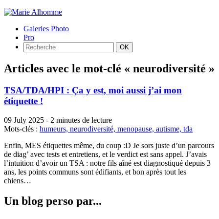
Galeries Photo
Pro
Articles avec le mot-clé « neurodiversité »
TSA/TDA/HPI : Ça y est, moi aussi j’ai mon
étiquette !
09 July 2025
-
2 minutes de lecture
Mots-clés :
humeurs,
neurodiversité,
menopause,
autisme,
tda
Enfin, MES étiquettes même, du coup :D Je sors juste d’un parcours
de diag’ avec tests et entretiens, et le verdict est sans appel. J’avais
l’intuition d’avoir un TSA : notre fils aîné est diagnostiqué depuis 3
ans, les points communs sont édifiants, et bon après tout les
chiens…
Un blog perso par...