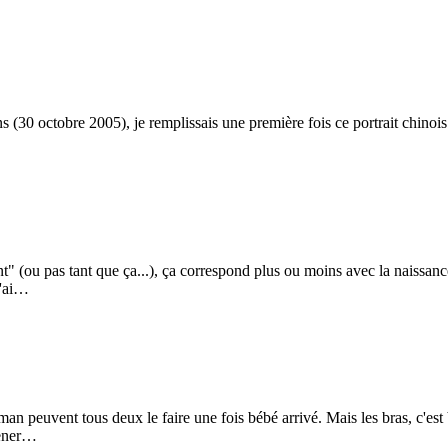
ns (30 octobre 2005), je remplissais une première fois ce portrait chino
ent" (ou pas tant que ça...), ça correspond plus ou moins avec la naissan
n'ai…
n peuvent tous deux le faire une fois bébé arrivé. Mais les bras, c'est b
mener…