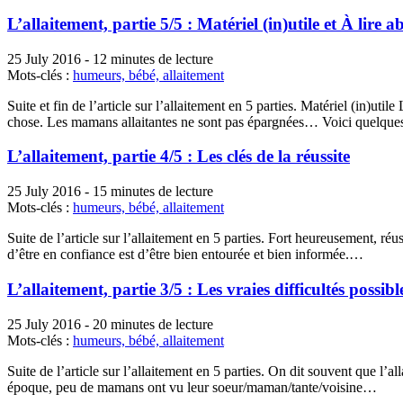
L’allaitement, partie 5/5 : Matériel (in)utile et À lire 
25 July 2016
-
12 minutes de lecture
Mots-clés :
humeurs,
bébé,
allaitement
Suite et fin de l’article sur l’allaitement en 5 parties. Matériel (in)
chose. Les mamans allaitantes ne sont pas épargnées… Voici quelqu
L’allaitement, partie 4/5 : Les clés de la réussite
25 July 2016
-
15 minutes de lecture
Mots-clés :
humeurs,
bébé,
allaitement
Suite de l’article sur l’allaitement en 5 parties. Fort heureusement, ré
d’être en confiance est d’être bien entourée et bien informée.…
L’allaitement, partie 3/5 : Les vraies difficultés possibl
25 July 2016
-
20 minutes de lecture
Mots-clés :
humeurs,
bébé,
allaitement
Suite de l’article sur l’allaitement en 5 parties. On dit souvent que l’a
époque, peu de mamans ont vu leur soeur/maman/tante/voisine…