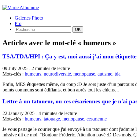
Galeries Photo
Pro
Articles avec le mot-clé « humeurs »
TSA/TDA/HPI : Ça y est, moi aussi j’ai mon étiquette
09 July 2025
-
2 minutes de lecture
Mots-clés :
humeurs,
neurodiversité,
menopause,
autisme,
tda
Enfin, MES étiquettes même, du coup :D Je sors juste d’un parcours de di
points communs sont édifiants, et bon après tout les chiens…
Lettre à un tatoueur, ou ces césariennes que je n'ai pa
22 January 2025
-
4 minutes de lecture
Mots-clés :
humeurs,
tatouage,
menopause,
cesarienne
Je vous partage le courier que j'ai envoyé à un tatoueur dont j'admire le
missive dit de moi. "Bonjour Frédéric. Attention pavé :D Des mois.