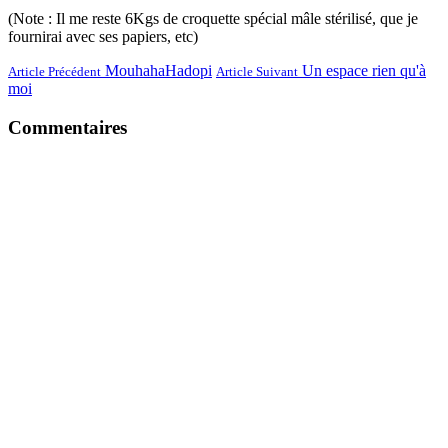
(Note : Il me reste 6Kgs de croquette spécial mâle stérilisé, que je
fournirai avec ses papiers, etc)
MouhahaHadopi
Un espace rien qu'à
Article Précédent
Article Suivant
moi
Commentaires