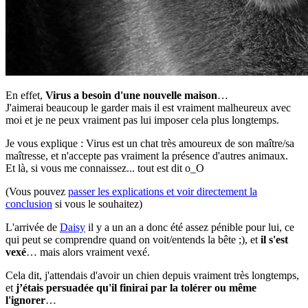
En effet,
Virus a besoin d'une nouvelle maison
…
J'aimerai beaucoup le garder mais il est vraiment malheureux avec
moi et je ne peux vraiment pas lui imposer cela plus longtemps.
Je vous explique : Virus est un chat très amoureux de son maître/sa
maîtresse, et n'accepte pas vraiment la présence d'autres animaux.
Et là, si vous me connaissez... tout est dit o_O
(Vous pouvez
passer les explications et voir directement la
conclusion
si vous le souhaitez)
L'arrivée de
Daisy
il y a un an a donc été assez pénible pour lui, ce
qui peut se comprendre quand on voit/entends la bête ;), et
il s'est
vexé
… mais alors vraiment vexé.
Cela dit, j'attendais d'avoir un chien depuis vraiment très longtemps,
et
j’étais persuadée qu'il finirai par la tolérer ou même
l'ignorer
…