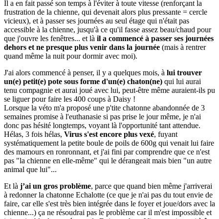
Il a en fait passé son temps à l'éviter à toute vitesse (renforçant la
frustration de la chienne, qui devenait alors plus pressante = cercle
vicieux), et à passer ses journées au seul étage qui n'était pas
accessible à la chienne, jusqu'à ce qu'il fasse assez beau/chaud pour
que j'ouvre les fenêtres... et là
il a commencé à passer ses journées
dehors et ne presque plus venir dans la journée
(mais à rentrer
quand même la nuit pour dormir avec moi).
J'ai alors commencé à penser, il y a quelques mois, à
lui trouver
un(e) petit(e) pote sous forme d'un(e) chaton(ne)
qui lui aurai
tenu compagnie et aurai joué avec lui, peut-être même auraient-ils pu
se liguer pour faire les 400 coups à Daisy !
Lorsque la véto m'a proposé une p'tite chatonne abandonnée de 3
semaines promise à l'euthanasie si pas prise le jour même, je n'ai
donc pas hésité longtemps, voyant là l'opportunité tant attendue.
Hélas, 3 fois hélas,
Virus s'est encore plus vexé
, fuyant
systématiquement la petite boule de poils de 600g qui venait lui faire
des mamours en ronronnant, et j'ai fini par comprendre que ce n'est
pas "la chienne en elle-même" qui le dérangeait mais bien "un autre
animal que lui"...
Et là
j’ai un gros problème
, parce que quand bien même j'arriverai
à redonner la chatonne Echalotte (ce que je n'ai pas du tout envie de
faire, car elle s'est très bien intégrée dans le foyer et joue/dors avec la
chienne...) ça ne résoudrai pas le problème car il m'est impossible et