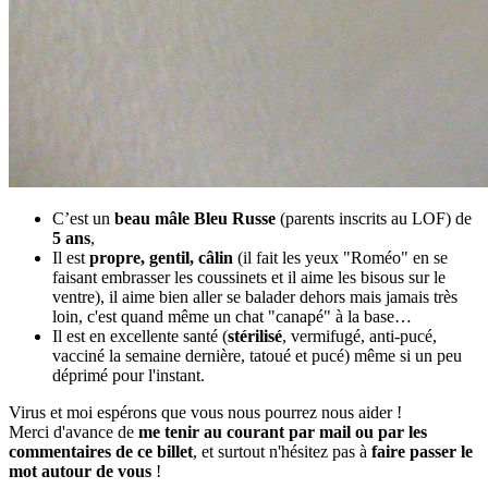
C’est un
beau mâle Bleu Russe
(parents inscrits au LOF) de
5 ans
,
Il est
propre, gentil, câlin
(il fait les yeux "Roméo" en se
faisant embrasser les coussinets et il aime les bisous sur le
ventre), il aime bien aller se balader dehors mais jamais très
loin, c'est quand même un chat "canapé" à la base…
Il est en excellente santé (
stérilisé
, vermifugé, anti-pucé,
vacciné la semaine dernière, tatoué et pucé) même si un peu
déprimé pour l'instant.
Virus et moi espérons que vous nous pourrez nous aider !
Merci d'avance de
me tenir au courant par mail ou par les
commentaires de ce billet
, et surtout n'hésitez pas à
faire passer le
mot autour de vous
!