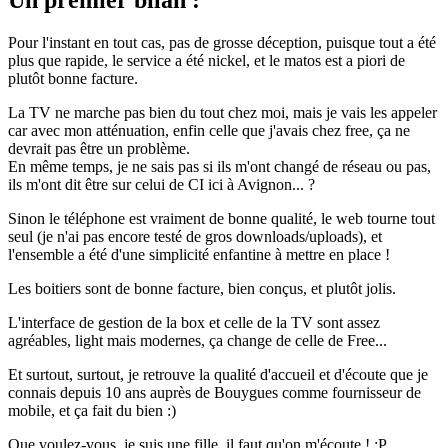
Pour l'instant en tout cas, pas de grosse déception, puisque tout a été
plus que rapide, le service a été nickel, et le matos est a piori de
plutôt bonne facture.
La TV ne marche pas bien du tout chez moi, mais je vais les appeler
car avec mon atténuation, enfin celle que j'avais chez free, ça ne
devrait pas être un problème.
En même temps, je ne sais pas si ils m'ont changé de réseau ou pas,
ils m'ont dit être sur celui de CI ici à Avignon... ?
Sinon le téléphone est vraiment de bonne qualité, le web tourne tout
seul (je n'ai pas encore testé de gros downloads/uploads), et
l'ensemble a été d'une simplicité enfantine à mettre en place !
Les boitiers sont de bonne facture, bien conçus, et plutôt jolis.
L'interface de gestion de la box et celle de la TV sont assez
agréables, light mais modernes, ça change de celle de Free...
Et surtout, surtout, je retrouve la qualité d'accueil et d'écoute que je
connais depuis 10 ans auprès de Bouygues comme fournisseur de
mobile, et ça fait du bien :)
Que voulez-vous, je suis une fille, il faut qu'on m'écoute ! :P